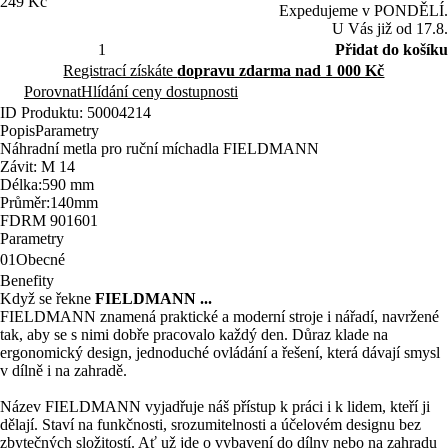
249 Kč
Expedujeme v PONDĚLÍ.
U Vás již od 17.8.
Přidat do košíku
Registrací získáte
dopravu zdarma nad 1 000 Kč
Porovnat
Hlídání ceny dostupnosti
ID Produktu: 50004214
Popis
Parametry
Náhradní metla pro ruční míchadla FIELDMANN
Závit: M 14
Délka:590 mm
Průměr:140mm
FDRM 901601
Parametry
01
Obecné
Benefity
Když se řekne
FIELDMANN ...
FIELDMANN znamená praktické a moderní stroje i nářadí, navržené
tak, aby se s nimi dobře pracovalo každý den. Důraz klade na
ergonomický design, jednoduché ovládání a řešení, která dávají smysl
v dílně i na zahradě.
Název FIELDMANN vyjadřuje náš přístup k práci i k lidem, kteří ji
dělají. Staví na funkčnosti, srozumitelnosti a účelovém designu bez
zbytečných složitostí. Ať už jde o vybavení do dílny nebo na zahradu