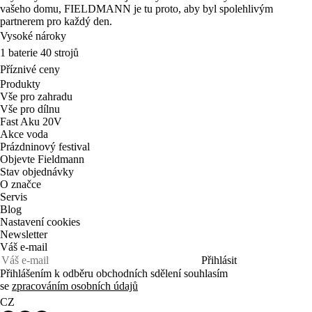
vašeho domu, FIELDMANN je tu proto, aby byl spolehlivým
partnerem pro každý den.
Vysoké nároky
1 baterie 40 strojů
Příznivé ceny
Produkty
Vše pro zahradu
Vše pro dílnu
Fast Aku 20V
Akce voda
Prázdninový festival
Objevte Fieldmann
Stav objednávky
O značce
Servis
Blog
Nastavení cookies
Newsletter
Váš e-mail
Přihlásit
Přihlášením k odběru obchodních sdělení souhlasím
se
zpracováním osobních údajů
CZ