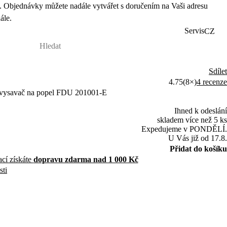
 Objednávky můžete nadále vytvářet s doručením na Vaši adresu
ále.
Servis
CZ
Sdílet
4.75
(8×)
4 recenze
o vysavač na popel FDU 201001-E
Ihned k odeslání
skladem více než 5 ks
Expedujeme v PONDĚLÍ.
U Vás již od 17.8.
Přidat do košíku
ací získáte
dopravu zdarma nad 1 000 Kč
sti