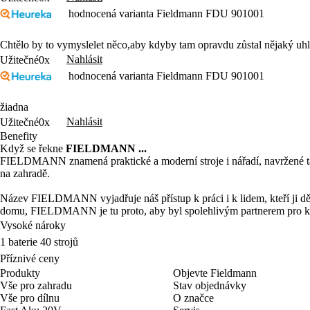
hodnocená varianta Fieldmann FDU 901001
Chtělo by to vymyslelet něco,aby kdyby tam opravdu zůstal nějaký uhlí
Nahlásit
Užitečné
0x
hodnocená varianta Fieldmann FDU 901001
žiadna
Nahlásit
Užitečné
0x
Benefity
Když se řekne
FIELDMANN ...
FIELDMANN znamená praktické a moderní stroje i nářadí, navržené tak,
na zahradě.
Název FIELDMANN vyjadřuje náš přístup k práci i k lidem, kteří ji děl
domu, FIELDMANN je tu proto, aby byl spolehlivým partnerem pro k
Vysoké nároky
1 baterie 40 strojů
Příznivé ceny
Produkty
Objevte Fieldmann
Vše pro zahradu
Stav objednávky
Vše pro dílnu
O značce