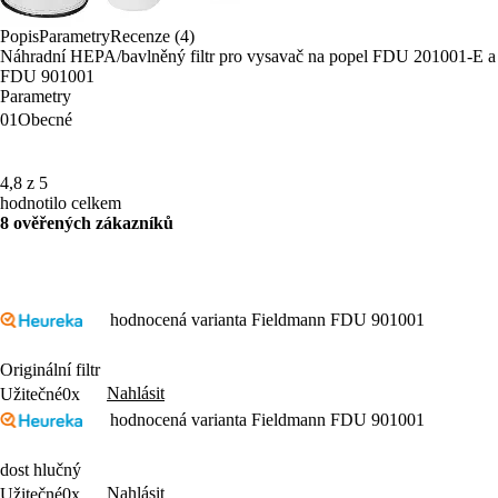
Popis
Parametry
Recenze (4)
Náhradní HEPA/bavlněný filtr pro vysavač na popel FDU 201001-E
FDU 901001
Parametry
01
Obecné
4,8 z 5
hodnotilo celkem
8 ověřených zákazníků
hodnocená varianta Fieldmann FDU 901001
Originální filtr
Nahlásit
Užitečné
0x
hodnocená varianta Fieldmann FDU 901001
dost hlučný
Nahlásit
Užitečné
0x