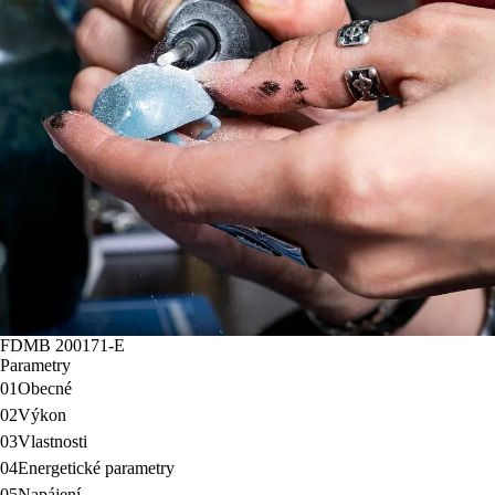
FDMB 200171-E
Parametry
01
Obecné
02
Výkon
03
Vlastnosti
04
Energetické parametry
05
Napájení