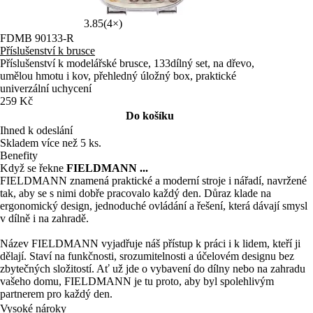
3.85
(4×)
FDMB 90133-R
Příslušenství k brusce
Příslušenství k modelářské brusce, 133dílný set, na dřevo,
umělou hmotu i kov, přehledný úložný box, praktické
univerzální uchycení
259 Kč
Do košíku
Ihned k odeslání
Skladem více než 5 ks.
Benefity
Když se řekne
FIELDMANN ...
FIELDMANN znamená praktické a moderní stroje i nářadí, navržené
tak, aby se s nimi dobře pracovalo každý den. Důraz klade na
ergonomický design, jednoduché ovládání a řešení, která dávají smysl
v dílně i na zahradě.
Název FIELDMANN vyjadřuje náš přístup k práci i k lidem, kteří ji
dělají. Staví na funkčnosti, srozumitelnosti a účelovém designu bez
zbytečných složitostí. Ať už jde o vybavení do dílny nebo na zahradu
vašeho domu, FIELDMANN je tu proto, aby byl spolehlivým
partnerem pro každý den.
Vysoké nároky