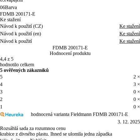
06
Barva
FDMB 200171-E
Ke stažení
Návod k použití (CZ)
Ke stažení
Návod k použití (en)
Ke stažení
Návod k použití
Ke stažení
FDMB 200171-E
Hodnocení produktu
4,4 z 5
hodnotilo celkem
5 ověřených zákazníků
5
2 ×
4
3 ×
3
0 ×
2
0 ×
1
0 ×
hodnocená varianta Fieldmann FDMB 200171-E
3. 12. 2025
Rozsáhlá sada za rozumnou cenu
krabice z divného plastu. Ihned se ulomila jedna západka