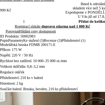
manipulaci.
Ihned k odeslání
skladem více než 5 ks
999 Kč
Expedujeme v PONDĚLÍ.
U Vás již od 17.8.
Přidat do košíku
Registrací získáte
dopravu zdarma nad 1 000 Kč
Porovnat
Hlídání ceny dostupnosti
ID Produktu: 50002983
Popis
Parametry
Ke stažení (3)
Recenze (3)
Příslušenství (1)
Modelářská bruska FDMB 200171-E
Příkon: 175 W
Napětí: 220 V / 50 Hz
Rychlost bez zatížení: 10 000–35 000 ot./min
Velikost sklíčidla: 0,8–3,2 mm
Regulace otáček
Příslušenství: 210 ks v balení
Hmotnost: 2 kg
Součást balení: Bruska, bovden, 210 ks příslušenství