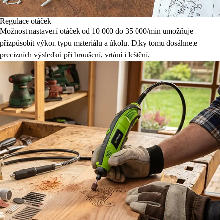
Regulace otáček
Možnost nastavení otáček od 10 000 do 35 000/min umožňuje
přizpůsobit výkon typu materiálu a úkolu. Díky tomu dosáhnete
precizních výsledků při broušení, vrtání i leštění.