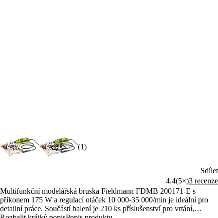
(1)
Sdílet
4.4
(5×)
3 recenze
Multifunkční modelářská bruska Fieldmann FDMB 200171-E s
příkonem 175 W a regulací otáček 10 000-35 000/min je ideální pro
detailní práce. Součástí balení je 210 ks příslušenství pro vrtání,
broušení, leštění, i rytí. Kompaktní design zajišťuje snadnou
Rozbalit krátký popis
Popis produktu