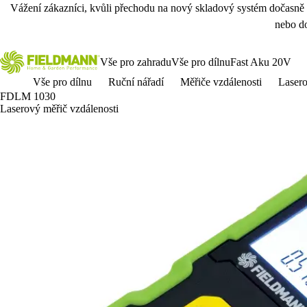
Vážení zákazníci, kvůli přechodu na nový skladový systém dočasně
nebo do
Vše pro zahradu
Vše pro dílnu
Fast Aku 20V
Vše pro dílnu
Ruční nářadí
Měřiče vzdálenosti
Laser
FDLM 1030
Laserový měřič vzdálenosti