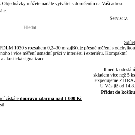
 Objednávky můžete nadále vytvářet s doručením na Vaši adresu
ále.
Servis
CZ
Sdílet
 FDLM 1030 s rozsahem 0,2–30 m zajišťuje přesné měření s odchylkou
oho i více měření usnadní práci v interiéru i exteriéru. Kompaktní
 a akustická signalizace.
Ihned k odeslání
skladem více než 5 ks
Expedujeme ZÍTRA.
U Vás již od 14.8.
Přidat do košíku
ací získáte
dopravu zdarma nad 1 000 Kč
sti