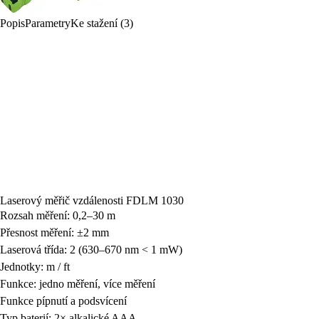
Popis
Parametry
Ke stažení (3)
Laserový měřič vzdálenosti FDLM 1030
Rozsah měření: 0,2–30 m
Přesnost měření: ±2 mm
Laserová třída: 2 (630–670 nm < 1 mW)
Jednotky: m / ft
Funkce: jedno měření, více měření
Funkce pípnutí a podsvícení
Typ baterií: 2× alkalické AAA