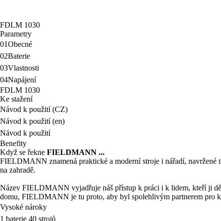
FDLM 1030
Parametry
01
Obecné
02
Baterie
03
Vlastnosti
04
Napájení
FDLM 1030
Ke stažení
Návod k použití (CZ)
Návod k použití (en)
Návod k použití
Benefity
Když se řekne
FIELDMANN ...
FIELDMANN znamená praktické a moderní stroje i nářadí, navržené tak,
na zahradě.
Název FIELDMANN vyjadřuje náš přístup k práci i k lidem, kteří ji děl
domu, FIELDMANN je tu proto, aby byl spolehlivým partnerem pro k
Vysoké nároky
1 baterie 40 strojů