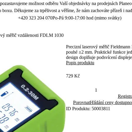
 pozastavujeme možnost odběru Vaší objednávky na prodejnách Planeo.
 boxu. Děkujeme za trpělivost a věříme, že nám zachováte přízeň i nad
+420 323 204 070
Po-Pá 9:00-17:00 hod (mimo svátky)
ový měřič vzdálenosti FDLM 1030
Precizní laserový měřič Fieldmann
pouhé ±2 mm. Praktické funkce jedn
design doplňuje podsvícení displeje
Popis produktu
729 Kč
Registr
Porovnat
Hlídání ceny dostupno
ID Produktu: 50003811