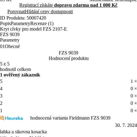
Registrací získáte
dopravu zdarma nad 1 000 Kč
Porovnat
Hlídání ceny dostupnosti
ID Produktu: 50007420
Popis
Parametry
Recenze (1)
Kryt cívky pro model FZS 2107-E
FZS 9039
Parametry
01
Obecné
FZS 9039
Hodnocení produktu
5 z 5
hodnotil celkem
1 ověřený zákazník
5
1 ×
4
0 ×
3
0 ×
2
0 ×
1
0 ×
hodnocená varianta Fieldmann FZS 9039
30. 7. 2024
lahka a sikovna kosacka