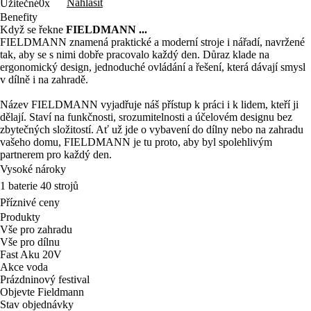
Nahlásit
Užitečné
0x
Benefity
Když se řekne
FIELDMANN ...
FIELDMANN znamená praktické a moderní stroje i nářadí, navržené
tak, aby se s nimi dobře pracovalo každý den. Důraz klade na
ergonomický design, jednoduché ovládání a řešení, která dávají smysl
v dílně i na zahradě.
Název FIELDMANN vyjadřuje náš přístup k práci i k lidem, kteří ji
dělají. Staví na funkčnosti, srozumitelnosti a účelovém designu bez
zbytečných složitostí. Ať už jde o vybavení do dílny nebo na zahradu
vašeho domu, FIELDMANN je tu proto, aby byl spolehlivým
partnerem pro každý den.
Vysoké nároky
1 baterie 40 strojů
Příznivé ceny
Produkty
Vše pro zahradu
Vše pro dílnu
Fast Aku 20V
Akce voda
Prázdninový festival
Objevte Fieldmann
Stav objednávky