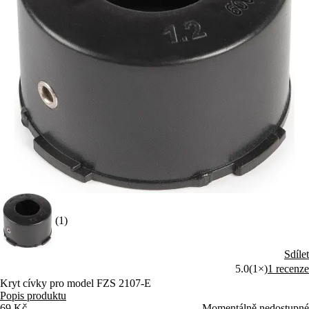
(1)
Sdílet
5.0
(1×)
1 recenze
Kryt cívky pro model FZS 2107-E
Popis produktu
69 Kč
Momentálně nedostupné