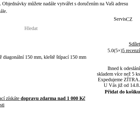
 Objednávky můžete nadále vytvářet s doručením na Vaši adresu
ále.
Servis
CZ
Sdílet
5.0
(5×)
5 recenzí
 diagonální 150 mm, kleště štípací 150 mm
Ihned k odeslání
skladem více než 5 ks
Expedujeme ZÍTRA.
U Vás již od 14.8.
Přidat do košíku
ací získáte
dopravu zdarma nad 1 000 Kč
sti