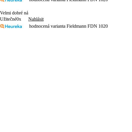
Velmi dobré ná
Nahlásit
Užitečné
0x
hodnocená varianta Fieldmann FDN 1020
zatim jsem to ještě nepoužila
Nahlásit
Užitečné
0x
Benefity
Když se řekne
FIELDMANN ...
FIELDMANN znamená praktické a moderní stroje i nářadí, navržené tak,
na zahradě.
Název FIELDMANN vyjadřuje náš přístup k práci i k lidem, kteří ji děl
domu, FIELDMANN je tu proto, aby byl spolehlivým partnerem pro k
Vysoké nároky
1 baterie 40 strojů
Příznivé ceny
Produkty
Objevte Fieldmann
Vše pro zahradu
Stav objednávky
Vše pro dílnu
O značce
Fast Aku 20V
Servis
Akce voda
Blog