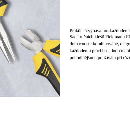
Praktická výbava pro každodenní
Sada ručních kleští
Fieldmann 
domácnosti: kombinované, diagon
každodenní práci i snadnou manip
pohodlnějšímu používání při růz