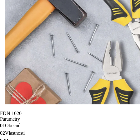
FDN 1020
Parametry
01
Obecné
02
Vlastnosti