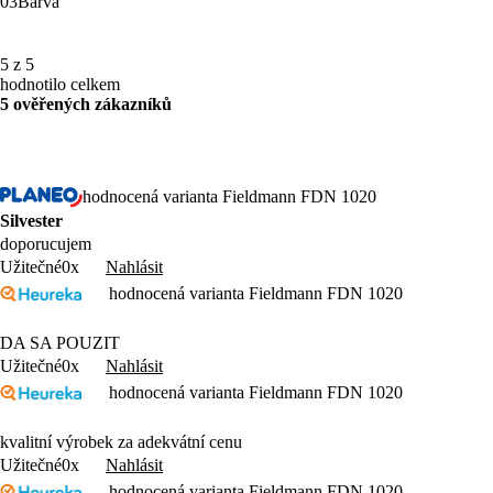
03
Barva
5 z 5
hodnotilo celkem
5 ověřených zákazníků
hodnocená varianta Fieldmann FDN 1020
Silvester
doporucujem
Nahlásit
Užitečné
0x
hodnocená varianta Fieldmann FDN 1020
DA SA POUZIT
Nahlásit
Užitečné
0x
hodnocená varianta Fieldmann FDN 1020
kvalitní výrobek za adekvátní cenu
Nahlásit
Užitečné
0x
hodnocená varianta Fieldmann FDN 1020