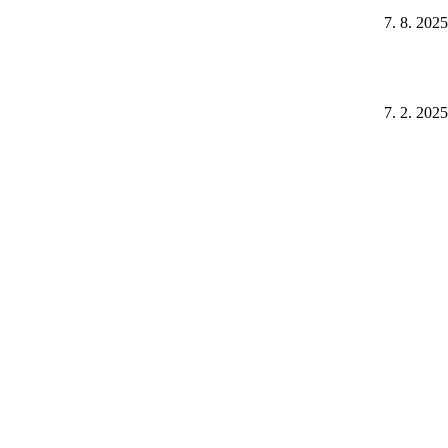
7. 8. 2025
7. 2. 2025
 design, jednoduché ovládání a řešení, která dávají smysl v dílně i
čných složitostí. Ať už jde o vybavení do dílny nebo na zahradu vašeho
Newsletter
Váš e-mail
Přihlásit
Přihlášením k odběru obchodních sdělení souhlasím
se
zpracováním osobních údajů