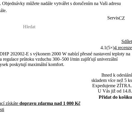
 Objednávky můžete nadále vytvářet s doručením na Vaši adresu
ále.
Servis
CZ
Sdílet
4.1
(5×)
4 recenze
DHP 202002-E s výkonem 2000 W nabízí přesné nastavení teploty na
 regulace průtoku vzduchu 300–500 l/min zajišťují univerzální
rysek poskytují maximální komfort.
Ihned k odeslání
skladem více než 5 ks
Expedujeme ZÍTRA.
U Vás již od 14.8.
Přidat do košíku
ací získáte
dopravu zdarma nad 1 000 Kč
sti