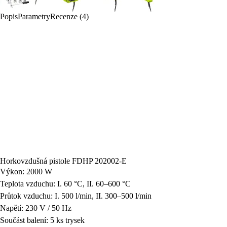
Popis
Parametry
Recenze (4)
Horkovzdušná pistole FDHP 202002-E
Výkon: 2000 W
Teplota vzduchu: I. 60 °C, II. 60–600 °C
Průtok vzduchu: I. 500 l/min, II. 300–500 l/min
Napětí: 230 V / 50 Hz
Součást balení: 5 ks trysek