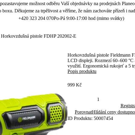
 pozastavujeme možnost odběru Vaší objednávky na prodejnách Planeo.
 boxu. Děkujeme za trpělivost a věříme, že nám zachováte přízeň i nad
+420 323 204 070
Po-Pá 9:00-17:00 hod (mimo svátky)
Horkovzdušná pistole FDHP 202002-E
Horkovzdušná pistole Fieldmann F
LCD displeji. Rozmezí 60–600 °C a
využití. Ergonomická rukojeť a 5 t
Popis produktu
999 Kč
Registr
Porovnat
Hlídání ceny dostupno
ID Produktu: 50007454