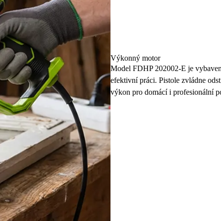
Výkonný motor
Model FDHP 202002-E je vybaven s
efektivní práci. Pistole zvládne ods
výkon pro domácí i profesionální po