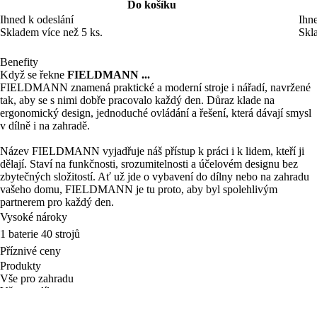
Do košíku
Ihned k odeslání
Ihne
Skladem více než 5 ks.
Skl
Benefity
Když se řekne
FIELDMANN ...
FIELDMANN znamená praktické a moderní stroje i nářadí, navržené
tak, aby se s nimi dobře pracovalo každý den. Důraz klade na
ergonomický design, jednoduché ovládání a řešení, která dávají smysl
v dílně i na zahradě.
Název FIELDMANN vyjadřuje náš přístup k práci i k lidem, kteří ji
dělají. Staví na funkčnosti, srozumitelnosti a účelovém designu bez
zbytečných složitostí. Ať už jde o vybavení do dílny nebo na zahradu
vašeho domu, FIELDMANN je tu proto, aby byl spolehlivým
partnerem pro každý den.
Vysoké nároky
1 baterie 40 strojů
Příznivé ceny
Produkty
Vše pro zahradu
Vše pro dílnu
Fast Aku 20V
Akce voda