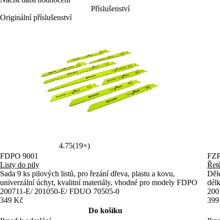
Příslušenství
Originální příslušenství
4.75
(19×)
FDPO 9001
FZP
Listy do pily
Řetě
Sada 9 ks pilových listů, pro řezání dřeva, plastu a kovu,
Děle
univerzální úchyt, kvalitní materiály, vhodné pro modely FDPO
dél
200711-E/ 201050-E/ FDUO 70505-0
200
349 Kč
399
Do košíku