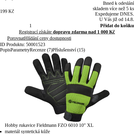
Ihned k odeslání
skladem více než 5 ks
199 Kč
Expedujeme DNES.
U Vás již od 14.8.
Přidat do košíku
Registrací získáte
dopravu zdarma nad 1 000 Kč
Porovnat
Hlídání ceny dostupnosti
ID Produktu: 50001523
Popis
Parametry
Recenze (7)
Příslušenství (15)
Hobby rukavice Fieldmann FZO 6010 10" XL
materiál syntetická kůže