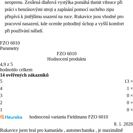
neoprenu
. Zesílená dlaňová vystýlka pomáhá tlumit vibrace při
práci s benzínovými stroji a zapínání pomocí
suchého zipu
přispívá k jistějšímu usazení na ruce. Rukavice jsou vhodné pro
pracovní nasazení, kde oceníte pohodlný úchop a vyšší komfort
při používání nářadí.
FZO 6010
Parametry
FZO 6010
Hodnocení produktu
4,9 z 5
hodnotilo celkem
14 ověřených zákazníků
5
13 ×
4
1 ×
3
0 ×
2
0 ×
1
0 ×
hodnocená varianta Fieldmann FZO 6010
8. 1. 2026
Rukavice jsem bral pro kamaráda , automechanika , je maximálně