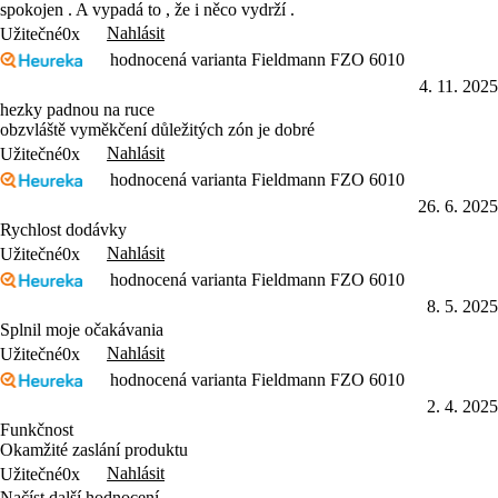
spokojen . A vypadá to , že i něco vydrží .
Nahlásit
Užitečné
0x
hodnocená varianta Fieldmann FZO 6010
4. 11. 2025
hezky padnou na ruce
obzvláště vyměkčení důležitých zón je dobré
Nahlásit
Užitečné
0x
hodnocená varianta Fieldmann FZO 6010
26. 6. 2025
Rychlost dodávky
Nahlásit
Užitečné
0x
hodnocená varianta Fieldmann FZO 6010
8. 5. 2025
Splnil moje očakávania
Nahlásit
Užitečné
0x
hodnocená varianta Fieldmann FZO 6010
2. 4. 2025
Funkčnost
Okamžité zaslání produktu
Nahlásit
Užitečné
0x
Načíst další hodnocení