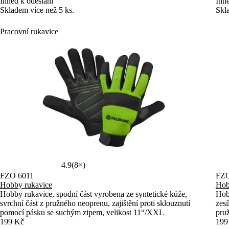
Ihned k odeslání
Ihne
Skladem více než 5 ks.
Skl
Pracovní rukavice
4.9
(8×)
FZO 6011
FZO
Hobby rukavice
Hob
Hobby rukavice, spodní část vyrobena ze syntetické kůže,
Hobb
svrchní část z pružného neoprenu, zajištění proti sklouznutí
zesí
pomocí pásku se suchým zipem, velikost 11“/XXL
pru
199 Kč
199