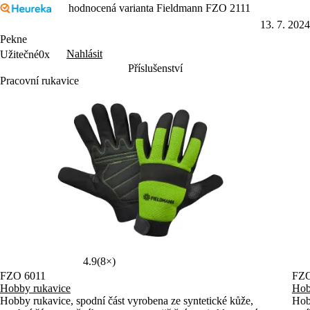
hodnocená varianta Fieldmann FZO 2111
13. 7. 2024
Pekne
Nahlásit
Užitečné
0x
Příslušenství
Pracovní rukavice
4.9
(8×)
FZO 6011
FZO
Hobby rukavice
Hob
Hobby rukavice, spodní část vyrobena ze syntetické kůže,
Hobb