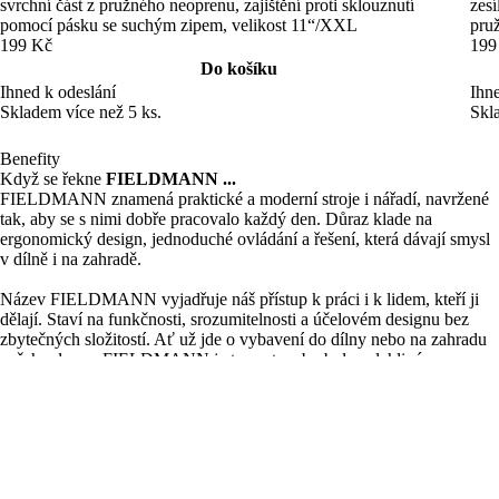
svrchní část z pružného neoprenu, zajištění proti sklouznutí
zesí
pomocí pásku se suchým zipem, velikost 11“/XXL
pru
199 Kč
199
Do košíku
Ihned k odeslání
Ihne
Skladem více než 5 ks.
Skl
Benefity
Když se řekne
FIELDMANN ...
FIELDMANN znamená praktické a moderní stroje i nářadí, navržené
tak, aby se s nimi dobře pracovalo každý den. Důraz klade na
ergonomický design, jednoduché ovládání a řešení, která dávají smysl
v dílně i na zahradě.
Název FIELDMANN vyjadřuje náš přístup k práci i k lidem, kteří ji
dělají. Staví na funkčnosti, srozumitelnosti a účelovém designu bez
zbytečných složitostí. Ať už jde o vybavení do dílny nebo na zahradu
vašeho domu, FIELDMANN je tu proto, aby byl spolehlivým
partnerem pro každý den.
Vysoké nároky
1 baterie 40 strojů
Příznivé ceny
Produkty