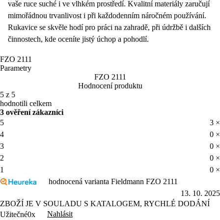
vaše ruce suché i ve vlhkém prostředí. Kvalitní materiály zaručují
mimořádnou trvanlivost i při každodenním náročném používání.
Rukavice se skvěle hodí pro práci na zahradě, při údržbě i dalších
činnostech, kde oceníte jistý úchop a pohodlí.
FZO 2111
Parametry
FZO 2111
Hodnocení produktu
5 z 5
hodnotili celkem
3 ověření zákazníci
5
3 ×
4
0 ×
3
0 ×
2
0 ×
1
0 ×
hodnocená varianta Fieldmann FZO 2111
13. 10. 2025
ZBOŽÍ JE V SOULADU S KATALOGEM, RYCHLÉ DODÁNÍ
Nahlásit
Užitečné
0x