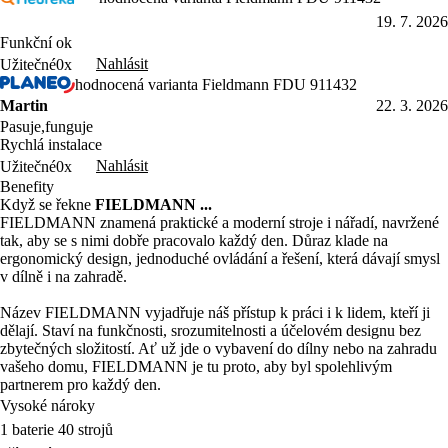
19. 7. 2026
Funkční ok
Nahlásit
Užitečné
0x
hodnocená varianta Fieldmann FDU 911432
Martin
22. 3. 2026
Pasuje,funguje
Rychlá instalace
Nahlásit
Užitečné
0x
Benefity
Když se řekne
FIELDMANN ...
FIELDMANN znamená praktické a moderní stroje i nářadí, navržené
tak, aby se s nimi dobře pracovalo každý den. Důraz klade na
ergonomický design, jednoduché ovládání a řešení, která dávají smysl
v dílně i na zahradě.
Název FIELDMANN vyjadřuje náš přístup k práci i k lidem, kteří ji
dělají. Staví na funkčnosti, srozumitelnosti a účelovém designu bez
zbytečných složitostí. Ať už jde o vybavení do dílny nebo na zahradu
vašeho domu, FIELDMANN je tu proto, aby byl spolehlivým
partnerem pro každý den.
Vysoké nároky
1 baterie 40 strojů