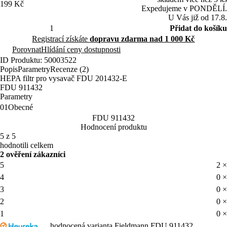
199 Kč
Expedujeme v PONDĚLÍ.
U Vás již od 17.8.
Přidat do košíku
Registrací získáte
dopravu zdarma nad 1 000 Kč
Porovnat
Hlídání ceny dostupnosti
ID Produktu: 50003522
Popis
Parametry
Recenze (2)
HEPA filtr pro vysavač FDU 201432-E
FDU 911432
Parametry
01
Obecné
FDU 911432
Hodnocení produktu
5 z 5
hodnotili celkem
2 ověření zákazníci
5
2 ×
4
0 ×
3
0 ×
2
0 ×
1
0 ×
hodnocená varianta Fieldmann FDU 911432