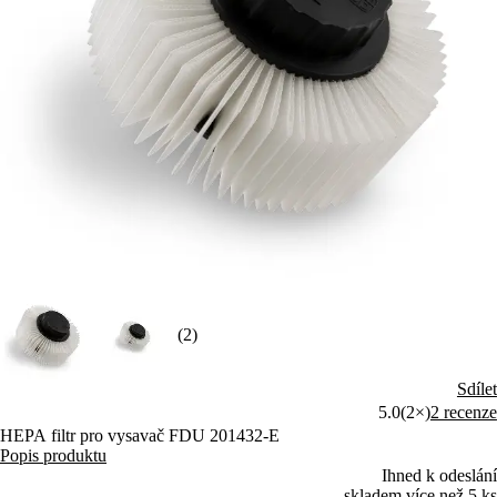
(2)
Sdílet
5.0
(2×)
2 recenze
HEPA filtr pro vysavač FDU 201432-E
Popis produktu
Ihned k odeslání
skladem více než 5 ks