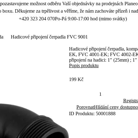
 pozastavujeme možnost odběru Vaší objednávky na prodejnách Planeo.
 boxu. Děkujeme za trpělivost a věříme, že nám zachováte přízeň i nad
+420 323 204 070
Po-Pá 9:00-17:00 hod (mimo svátky)
da
Hadicové připojení čerpadla FVC 9001
Hadicové připojení čerpadla, ko
EK, FVC 4001-EK; FVC 4002-EK,př
připojení na hadici: 1" (25mm) ; 1
Popis produktu
199 Kč
Registr
Porovnat
Hlídání ceny dostupno
ID Produktu: 50001888