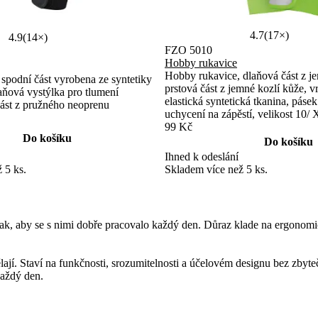
4.7
(17×)
4.9
(14×)
FZO 5010
Hobby rukavice
Hobby rukavice, dlaňová část z je
spodní část vyrobena ze syntetiky
prstová část z jemné kozlí kůže, v
laňová vystýlka pro tlumení
elastická syntetická tkanina, páse
 část z pružného neoprenu
uchycení na zápěstí, velikost 10/
99 Kč
Do košíku
Do košíku
Ihned k odeslání
 5 ks.
Skladem více než 5 ks.
 aby se s nimi dobře pracovalo každý den. Důraz klade na ergonomický
ají. Staví na funkčnosti, srozumitelnosti a účelovém designu bez zbyte
aždý den.