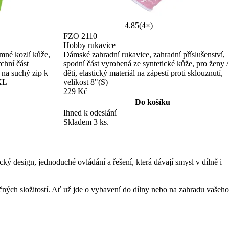
4.85
(4×)
FZO 2110
Hobby rukavice
mné kozlí kůže,
Dámské zahradní rukavice, zahradní příslušenství,
rchní část
spodní část vyrobená ze syntetické kůže, pro ženy /
k na suchý zip k
děti, elastický materiál na zápestí proti sklouznutí,
 XL
velikost 8"(S)
229 Kč
Do košíku
Ihned k odeslání
Skladem 3 ks.
 design, jednoduché ovládání a řešení, která dávají smysl v dílně i
čných složitostí. Ať už jde o vybavení do dílny nebo na zahradu vašeho