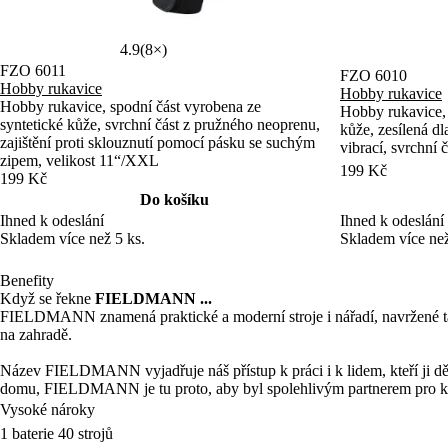
4.9
(8×)
FZO 6011
FZO 6010
Hobby rukavice
Hobby rukavice
Hobby rukavice, spodní část vyrobena ze
Hobby rukavice, 
syntetické kůže, svrchní část z pružného neoprenu,
kůže, zesílená d
zajištění proti sklouznutí pomocí pásku se suchým
vibrací, svrchní
zipem, velikost 11“/XXL
199 Kč
199 Kč
Do košíku
Ihned k odeslání
Ihned k odeslání
Skladem více než
Skladem více než 5 ks.
Benefity
Když se řekne
FIELDMANN ...
FIELDMANN znamená praktické a moderní stroje i nářadí, navržené tak,
na zahradě.
Název FIELDMANN vyjadřuje náš přístup k práci i k lidem, kteří ji děl
domu, FIELDMANN je tu proto, aby byl spolehlivým partnerem pro k
Vysoké nároky
1 baterie 40 strojů