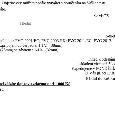
 Objednávky můžete nadále vytvářet s doručením na Vaši adresu
ále.
Servis
CZ
Sdílet
mpatibilní s: FVC 2001-EC; FVC 2003-EK; FVC 2011-EC, FVC 2013-
ipojení do čerpadla: 1-1/2" (38mm),
" (25mm) se závitem ; 1-1/4" (32mm)
Ihned k odeslání
skladem více než 5 ks
Expedujeme v PONDĚLÍ.
U Vás již od 17.8.
Přidat do košíku
ací získáte
dopravu zdarma nad 1 000 Kč
sti