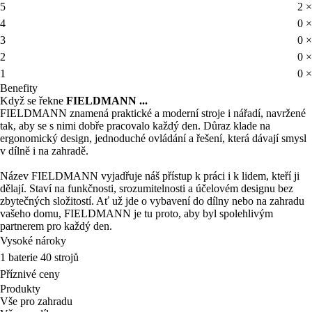
5
2 ×
4
0 ×
3
0 ×
2
0 ×
1
0 ×
Benefity
Když se řekne
FIELDMANN ...
FIELDMANN znamená praktické a moderní stroje i nářadí, navržené
tak, aby se s nimi dobře pracovalo každý den. Důraz klade na
ergonomický design, jednoduché ovládání a řešení, která dávají smysl
v dílně i na zahradě.
Název FIELDMANN vyjadřuje náš přístup k práci i k lidem, kteří ji
dělají. Staví na funkčnosti, srozumitelnosti a účelovém designu bez
zbytečných složitostí. Ať už jde o vybavení do dílny nebo na zahradu
vašeho domu, FIELDMANN je tu proto, aby byl spolehlivým
partnerem pro každý den.
Vysoké nároky
1 baterie 40 strojů
Příznivé ceny
Produkty
Vše pro zahradu