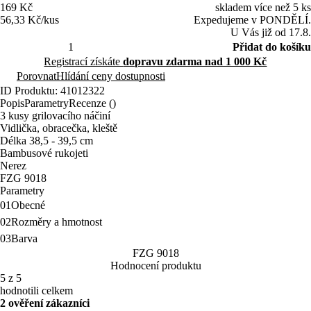
169 Kč
skladem více než 5 ks
56,33 Kč/kus
Expedujeme v PONDĚLÍ.
U Vás již od 17.8.
Přidat do košíku
Registrací získáte
dopravu zdarma nad 1 000 Kč
Porovnat
Hlídání ceny dostupnosti
ID Produktu: 41012322
Popis
Parametry
Recenze ()
3 kusy grilovacího náčiní
Vidlička, obracečka, kleště
Délka 38,5 - 39,5 cm
Bambusové rukojeti
Nerez
FZG 9018
Parametry
01
Obecné
02
Rozměry a hmotnost
03
Barva
FZG 9018
Hodnocení produktu
5 z 5
hodnotili celkem
2 ověření zákazníci