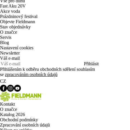
Vše pro dílnu
Fast Aku 20V
Akce voda
Prázdninový festival
Objevte Fieldmann
Stav objednávky
O značce
Servis
Blog
Nastavení cookies
Newsletter
Váš e-mail
Přihlásit
Přihlášením k odběru obchodních sdělení souhlasím
se
zpracováním osobních údajů
CZ
Kontakt
O značce
Katalog 2026
Obchodní podmínky
Zpracování osobních údajů