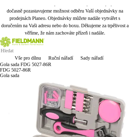
Vážení zákazníci, kvůli přechodu na nový skladový systém
dočasně pozastavujeme možnost odběru Vaší objednávky na
prodejnách Planeo. Objednávky můžete nadále vytvářet s
doručením na Vaši adresu nebo do boxu. Děkujeme za trpělivost a
věříme, že nám zachováte přízeň i nadále.
Vše pro dílnu
Ruční nářadí
Sady nářadí
Gola sada FDG 5027-86R
FDG 5027-86R
Gola sada