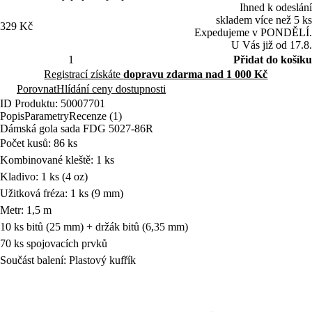
Ihned k odeslání
skladem více než 5 ks
329 Kč
Expedujeme v PONDĚLÍ.
U Vás již od 17.8.
Přidat do košíku
Registrací získáte
dopravu zdarma nad 1 000 Kč
Porovnat
Hlídání ceny dostupnosti
ID Produktu: 50007701
Popis
Parametry
Recenze (1)
Dámská gola sada FDG 5027-86R
Počet kusů: 86 ks
Kombinované kleště: 1 ks
Kladivo: 1 ks (4 oz)
Užitková fréza: 1 ks (9 mm)
Metr: 1,5 m
10 ks bitů (25 mm) + držák bitů (6,35 mm)
70 ks spojovacích prvků
Součást balení: Plastový kufřík