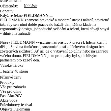
Male ale stačí
Nahlásit
Užitečné
0x
Benefity
Když se řekne
FIELDMANN ...
FIELDMANN znamená praktické a moderní stroje i nářadí, navržené
tak, aby se s nimi dobře pracovalo každý den. Důraz klade na
ergonomický design, jednoduché ovládání a řešení, která dávají smysl
v dílně i na zahradě.
Název FIELDMANN vyjadřuje náš přístup k práci i k lidem, kteří ji
dělají. Staví na funkčnosti, srozumitelnosti a účelovém designu bez
zbytečných složitostí. Ať už jde o vybavení do dílny nebo na zahradu
vašeho domu, FIELDMANN je tu proto, aby byl spolehlivým
partnerem pro každý den.
Vysoké nároky
1 baterie 40 strojů
Příznivé ceny
Produkty
Vše pro zahradu
Vše pro dílnu
Fast Aku 20V
Akce voda
Prázdninový festival
Objevte Fieldmann