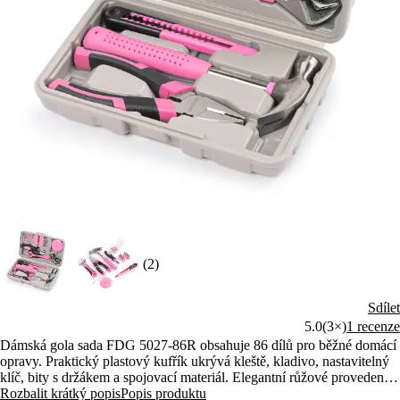
(2)
Sdílet
5.0
(3×)
1 recenze
Dámská gola sada FDG 5027-86R obsahuje 86 dílů pro běžné domácí
opravy. Praktický plastový kufřík ukrývá kleště, kladivo, nastavitelný
klíč, bity s držákem a spojovací materiál. Elegantní růžové provedení
potěší každou kutilku.
Rozbalit krátký popis
Popis produktu