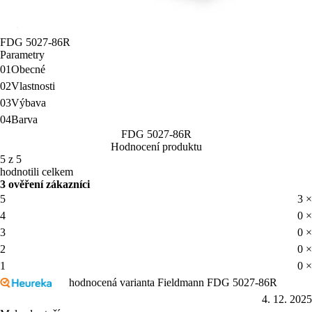
FDG 5027-86R
Parametry
01
Obecné
02
Vlastnosti
03
Výbava
04
Barva
FDG 5027-86R
Hodnocení produktu
5 z 5
hodnotili celkem
3 ověření zákazníci
5
3 ×
4
0 ×
3
0 ×
2
0 ×
1
0 ×
hodnocená varianta Fieldmann FDG 5027-86R
4. 12. 2025