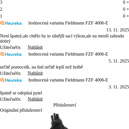
3
0 ×
2
0 ×
1
0 ×
hodnocená varianta Fieldmann FZF 4006-E
13. 11. 2025
Není špatný,ale chtělo by to silnější sací výkon,ale na menší zahradu
dobrý
Nahlásit
Užitečné
0x
hodnocená varianta Fieldmann FZF 4006-E
5. 11. 2025
určitě pomocník, na listí určitě lepší než hrábě
Nahlásit
Užitečné
0x
hodnocená varianta Fieldmann FZF 4006-E
3. 11. 2025
špatně se odepíná pytel
Nahlásit
Užitečné
0x
Příslušenství
Originální příslušenství