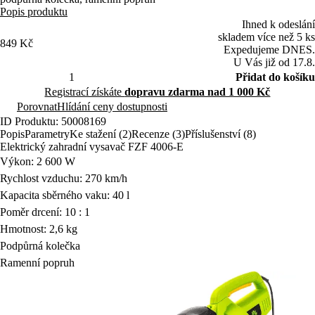
Popis produktu
Ihned k odeslání
skladem více než 5 ks
849 Kč
Expedujeme DNES.
U Vás již od 17.8.
Přidat do košíku
Registrací získáte
dopravu zdarma nad 1 000 Kč
Porovnat
Hlídání ceny dostupnosti
ID Produktu: 50008169
Popis
Parametry
Ke stažení (2)
Recenze (3)
Příslušenství (8)
Elektrický zahradní vysavač FZF 4006-E
Výkon: 2 600 W
Rychlost vzduchu: 270 km/h
Kapacita sběrného vaku: 40 l
Poměr drcení: 10 : 1
Hmotnost: 2,6 kg
Podpůrná kolečka
Ramenní popruh