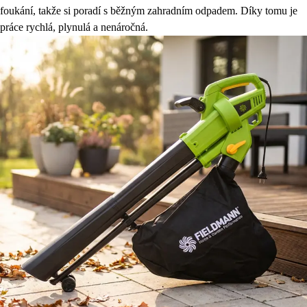
foukání, takže si poradí s běžným zahradním odpadem. Díky tomu je
práce rychlá, plynulá a nenáročná.