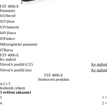
FZF 4006-E
Parametry
01
Obecné
02
Výkon
03
Vlastnosti
04
Výbava
05
Funkce
06
Energetické parametry
07
Barva
FZF 4006-E
Ke stažení
Návod k použití (CZ)
Ke stažení
Návod k použití (en)
Ke stažení
FZF 4006-E
Hodnocení produktu
4,2 z 5
hodnotili celkem
3 ověření zákazníci
5
1 ×
4
2 ×