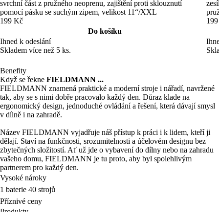
svrchní část z pružného neoprenu, zajištění proti sklouznutí
zesí
pomocí pásku se suchým zipem, velikost 11“/XXL
pru
199 Kč
199
Do košíku
Ihned k odeslání
Ihne
Skladem více než 5 ks.
Skl
Benefity
Když se řekne
FIELDMANN ...
FIELDMANN znamená praktické a moderní stroje i nářadí, navržené
tak, aby se s nimi dobře pracovalo každý den. Důraz klade na
ergonomický design, jednoduché ovládání a řešení, která dávají smysl
v dílně i na zahradě.
Název FIELDMANN vyjadřuje náš přístup k práci i k lidem, kteří ji
dělají. Staví na funkčnosti, srozumitelnosti a účelovém designu bez
zbytečných složitostí. Ať už jde o vybavení do dílny nebo na zahradu
vašeho domu, FIELDMANN je tu proto, aby byl spolehlivým
partnerem pro každý den.
Vysoké nároky
1 baterie 40 strojů
Příznivé ceny
Produkty