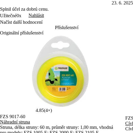
23. 6. 2025
Splnil účel za dobrú cenu.
Nahlásit
Užitečné
0x
Načíst další hodnocení
Příslušenství
Originální příslušenství
4.85
(4×)
FZS 9017-60
FZS
Náhradní struna
Cív
Struna, délka struny: 60 m, průměr struny: 1,00 mm, vhodná
Cív
pro modely: FZS 1005-E; FZS 2000-E; FZS 2105-E