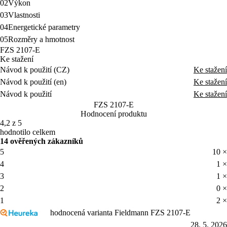
02
Výkon
03
Vlastnosti
04
Energetické parametry
05
Rozměry a hmotnost
FZS 2107-E
Ke stažení
Návod k použití (CZ)
Ke stažení
Návod k použití (en)
Ke stažení
Návod k použití
Ke stažení
FZS 2107-E
Hodnocení produktu
4,2 z 5
hodnotilo celkem
14 ověřených zákazníků
5
10 ×
4
1 ×
3
1 ×
2
0 ×
1
2 ×
hodnocená varianta Fieldmann FZS 2107-E
28. 5. 2026