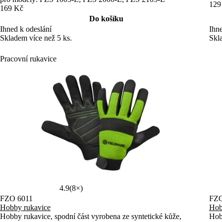
129
169 Kč
Do košíku
Ihne
Ihned k odeslání
Skl
Skladem více než 5 ks.
Pracovní rukavice
4.9
(8×)
FZO 6011
FZO
Hobby rukavice
Hob
Hobby rukavice, spodní část vyrobena ze syntetické kůže,
Hobb