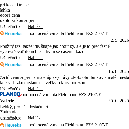
pri koseni trasie
lahká
dobrá cena
okolo kríkou super
Nahlásit
Užitečné
0x
hodnocená varianta Fieldmann FZS 2107-E
2. 5. 2026
Použitý raz, takže ide, šliape jak hodinky, ale je to predčasné
vychvaľovať do nebies...hynn se časem ukáže
Nahlásit
Užitečné
0x
hodnocená varianta Fieldmann FZS 2107-E
16. 8. 2025
Za tú cenu super na male úpravy trávy okolo obrubnikov a malé miesta
kde sa ťažko dostanete s veľkým krovinorezom
Nahlásit
Užitečné
0x
hodnocená varianta Fieldmann FZS 2107-E
Valerie
25. 6. 2025
Lehký, pro nás dostačující
Zatím nic
Nahlásit
Užitečné
0x
hodnocená varianta Fieldmann FZS 2107-E