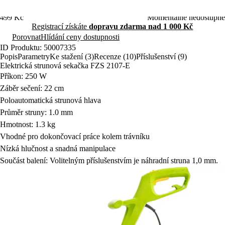
usnadňuje práci a šetří čas.
Rozbalit krátký popis
Popis produktu
499 Kč
Momentálně nedostupné
Registrací získáte
dopravu zdarma nad 1 000 Kč
Porovnat
Hlídání ceny dostupnosti
ID Produktu: 50007335
Popis
Parametry
Ke stažení (3)
Recenze (10)
Příslušenství (9)
Elektrická strunová sekačka FZS 2107-E
Příkon: 250 W
Záběr sečení: 22 cm
Poloautomatická strunová hlava
Průměr struny: 1.0 mm
Hmotnost: 1.3 kg
Vhodné pro dokončovací práce kolem trávníku
Nízká hlučnost a snadná manipulace
Součást balení: Volitelným příslušenstvím je náhradní struna 1,0 mm.