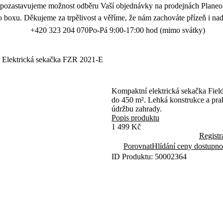
 pozastavujeme možnost odběru Vaší objednávky na prodejnách Planeo.
 boxu. Děkujeme za trpělivost a věříme, že nám zachováte přízeň i nad
+420 323 204 070
Po-Pá 9:00-17:00 hod (mimo svátky)
Elektrická sekačka FZR 2021-E
Kompaktní elektrická sekačka Fiel
do 450 m². Lehká konstrukce a prak
údržbu zahrady.
Popis produktu
1 499 Kč
Registr
Porovnat
Hlídání ceny dostupno
ID Produktu: 50002364