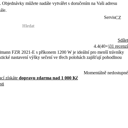
 Objednávky můžete nadále vytvářet s doručením na Vaši adresu
ále.
Servis
CZ
Sdílet
4.4
(40×)
31 recenzí
dmann FZR 2021-E s příkonem 1200 W je ideální pro menší trávníky
tické nastavení výšky sečení ve třech polohách zajišťují pohodlnou
Momentálně nedostupné
ací získáte
dopravu zdarma nad 1 000 Kč
sti