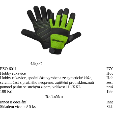
4.9
(8×)
FZO 6011
FZO
Hobby rukavice
Hob
Hobby rukavice, spodní část vyrobena ze syntetické kůže,
Hobb
svrchní část z pružného neoprenu, zajištění proti sklouznutí
zesí
pomocí pásku se suchým zipem, velikost 11“/XXL
pru
199 Kč
199
Do košíku
Ihned k odeslání
Ihne
Skladem více než 5 ks.
Skl