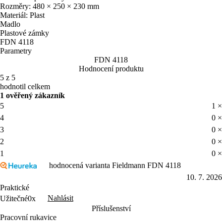
Rozměry: 480 × 250 × 230 mm
Materiál: Plast
Madlo
Plastové zámky
FDN 4118
Parametry
FDN 4118
Hodnocení produktu
5 z 5
hodnotil celkem
1 ověřený zákazník
5
1 ×
4
0 ×
3
0 ×
2
0 ×
1
0 ×
hodnocená varianta Fieldmann FDN 4118
10. 7. 2026
Praktické
Nahlásit
Užitečné
0x
Příslušenství
Pracovní rukavice