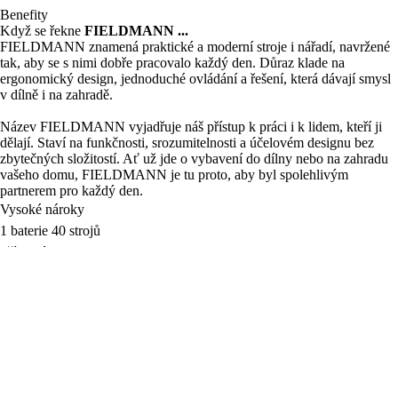
Benefity
Když se řekne
FIELDMANN ...
FIELDMANN znamená praktické a moderní stroje i nářadí, navržené
tak, aby se s nimi dobře pracovalo každý den. Důraz klade na
ergonomický design, jednoduché ovládání a řešení, která dávají smysl
v dílně i na zahradě.
Název FIELDMANN vyjadřuje náš přístup k práci i k lidem, kteří ji
dělají. Staví na funkčnosti, srozumitelnosti a účelovém designu bez
zbytečných složitostí. Ať už jde o vybavení do dílny nebo na zahradu
vašeho domu, FIELDMANN je tu proto, aby byl spolehlivým
partnerem pro každý den.
Vysoké nároky
1 baterie 40 strojů
Příznivé ceny
Produkty
Vše pro zahradu
Vše pro dílnu
Fast Aku 20V
Akce voda
Prázdninový festival
Objevte Fieldmann
Stav objednávky