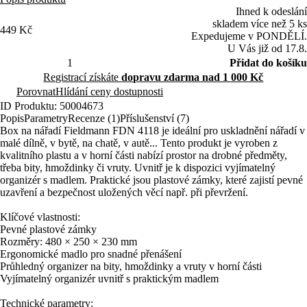
Ihned k odeslání
skladem více než 5 ks
449 Kč
Expedujeme v PONDĚLÍ.
U Vás již od 17.8.
Přidat do košíku
Registrací získáte
dopravu zdarma nad 1 000 Kč
Porovnat
Hlídání ceny dostupnosti
ID Produktu: 50004673
Popis
Parametry
Recenze (1)
Příslušenství (7)
Box na nářadí Fieldmann FDN 4118 je ideální pro uskladnění nářadí v
malé dílně, v bytě, na chatě, v autě... Tento produkt je vyroben z
kvalitního plastu a v horní části nabízí prostor na drobné předměty,
třeba bity, hmoždinky či vruty. Uvnitř je k dispozici vyjímatelný
organizér s madlem. Praktické jsou plastové zámky, které zajistí pevné
uzavření a bezpečnost uložených věcí např. při převržení.
Klíčové vlastnosti:
Pevné plastové zámky
Rozměry: 480 × 250 × 230 mm
Ergonomické madlo pro snadné přenášení
Průhledný organizer na bity, hmoždinky a vruty v horní části
Vyjímatelný organizér uvnitř s praktickým madlem
Technické parametry: