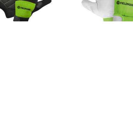
4.7
(17×)
4.9
(14×)
FZO 5010
Hobby rukavice
Hobby rukavice, dlaňová část z je
spodní část vyrobena ze syntetiky
prstová část z jemné kozlí kůže, v
laňová vystýlka pro tlumení
elastická syntetická tkanina, páse
 část z pružného neoprenu
uchycení na zápěstí, velikost 10/
99 Kč
Do košíku
Do košíku
Ihned k odeslání
 5 ks.
Skladem více než 5 ks.
 aby se s nimi dobře pracovalo každý den. Důraz klade na ergonomický
ají. Staví na funkčnosti, srozumitelnosti a účelovém designu bez zbyte