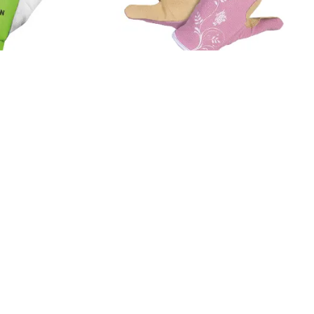
4.85
(4×)
FZO 2110
Hobby rukavice
mné kozlí kůže,
Dámské zahradní rukavice, zahradní příslušenství,
rchní část
spodní část vyrobená ze syntetické kůže, pro ženy /
k na suchý zip k
děti, elastický materiál na zápestí proti sklouznutí,
 XL
velikost 8"(S)
229 Kč
Do košíku
Ihned k odeslání
Skladem 3 ks.
 design, jednoduché ovládání a řešení, která dávají smysl v dílně i
čných složitostí. Ať už jde o vybavení do dílny nebo na zahradu vašeho