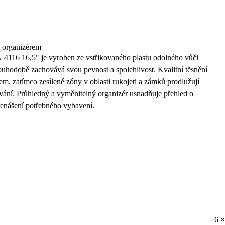
m organizérem
4116 16,5" je vyroben ze
vstřikovaného plastu
odolného vůči
ouhodobě zachovává svou pevnost a spolehlivost. Kvalitní těsnění
hem, zatímco
zesílené zóny
v oblasti rukojeti a zámků prodlužují
vání. Průhledný a vyměnitelný organizér usnadňuje přehled o
řenášení potřebného vybavení.
6 ×