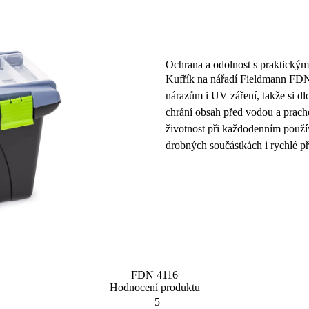
Ochrana a odolnost s praktický
Kufřík na nářadí
Fieldmann
FDN 
nárazům i UV záření, takže si dl
chrání obsah před vodou a prac
životnost při každodenním použí
drobných součástkách i rychlé p
FDN 4116
Hodnocení produktu
5