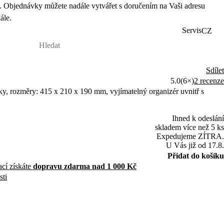
 Objednávky můžete nadále vytvářet s doručením na Vaši adresu
ále.
Servis
CZ
Sdílet
5.0
(6×)
2 recenze
y, rozměry: 415 x 210 x 190 mm, vyjímatelný organizér uvnitř s
Ihned k odeslání
skladem více než 5 ks
Expedujeme ZÍTRA.
U Vás již od 17.8.
Přidat do košíku
ací získáte
dopravu zdarma nad 1 000 Kč
sti