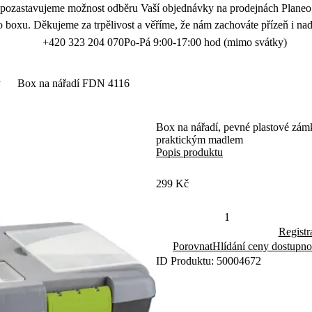
 pozastavujeme možnost odběru Vaší objednávky na prodejnách Planeo.
 boxu. Děkujeme za trpělivost a věříme, že nám zachováte přízeň i nad
+420 323 204 070
Po-Pá 9:00-17:00 hod (mimo svátky)
y
Box na nářadí FDN 4116
Box na nářadí, pevné plastové zámk
praktickým madlem
Popis produktu
299 Kč
Registr
Porovnat
Hlídání ceny dostupno
ID Produktu: 50004672