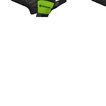
4.9
(8×)
FZO 6011
FZO 6010
Hobby rukavice
Hobby rukavice
Hobby rukavice, spodní část vyrobena ze
Hobby rukavice, 
syntetické kůže, svrchní část z pružného neoprenu,
kůže, zesílená d
zajištění proti sklouznutí pomocí pásku se suchým
vibrací, svrchní
zipem, velikost 11“/XXL
199 Kč
199 Kč
Do košíku
Ihned k odeslání
Ihned k odeslání
Skladem více než
Skladem více než 5 ks.
Benefity
Když se řekne
FIELDMANN ...
FIELDMANN znamená praktické a moderní stroje i nářadí, navržené tak,
na zahradě.
Název FIELDMANN vyjadřuje náš přístup k práci i k lidem, kteří ji děl