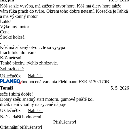
Kôš sa zle vysýpa, má zúžený otvor hore. Kôš má diery hore takže
vám fúka prach do tváre. Okrem toho dobre netesní. Kosačka je ľahkä
a má výkonný motor.
Ĺahká
Výkonný motor.
Cena
Široké kolesá
.
Kôš má zúžený otvor, zle sa vysýpa
Prach fúka do tváre
Kôš netesní
Tenké plechy, rýchlo zhrdzavie.
Zobrazit celé
Nahlásit
Užitečné
0x
hodnocená varianta Fieldmann FZR 5130-170B
Tomáš
5. 5. 2026
seče i sbírá dobře!
Dobrý sběr, snadný start motoru, gumové pláště kol
držák není vhodný na sycené nápoje
Nahlásit
Užitečné
0x
Načíst další hodnocení
Příslušenství
Originální příslušenství