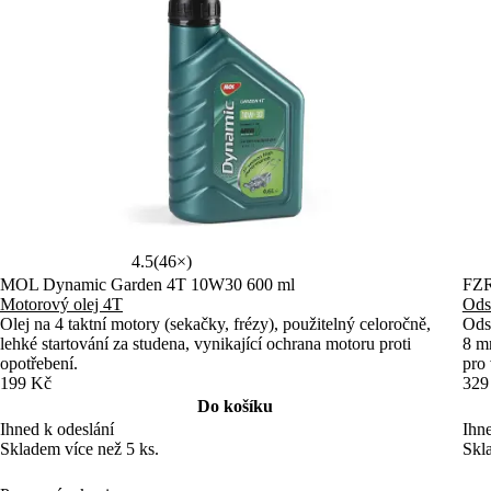
4.5
(46×)
MOL Dynamic Garden 4T 10W30 600 ml
FZR
Motorový olej 4T
Ods
Olej na 4 taktní motory (sekačky, frézy), použitelný celoročně,
Ods
lehké startování za studena, vynikající ochrana motoru proti
8 mm
opotřebení.
pro 
199 Kč
329
Do košíku
Ihned k odeslání
Ihne
Skladem více než 5 ks.
Skl