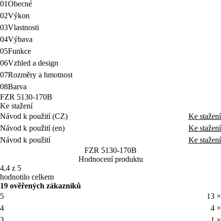
01
Obecné
02
Výkon
03
Vlastnosti
04
Výbava
05
Funkce
06
Vzhled a design
07
Rozměry a hmotnost
08
Barva
FZR 5130-170B
Ke stažení
Návod k použití (CZ)
Ke stažení
Návod k použití (en)
Ke stažení
Návod k použití
Ke stažení
FZR 5130-170B
Hodnocení produktu
4,4 z 5
hodnotilo celkem
19 ověřených zákazníků
5
13 ×
4
4 ×
3
1 ×