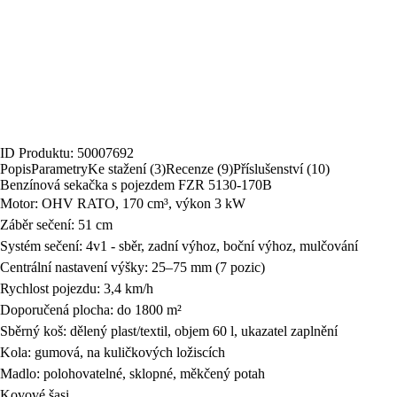
Komfortní sečení podpoří centrální nastavení výšky a velký 60 l koš.
Rozbalit krátký popis
Popis produktu
Ihned k odeslání
skladem více než 5 ks
7 999 Kč
Expedujeme ZÍTRA.
U Vás již od 17.8.
Přidat do košíku
Registrací získáte
dopravu zdarma nad 1 000 Kč
Porovnat
Hlídání ceny dostupnosti
ID Produktu: 50007692
Popis
Parametry
Ke stažení (3)
Recenze (9)
Příslušenství (10)
Benzínová sekačka s pojezdem FZR 5130-170B
Motor: OHV RATO, 170 cm³, výkon 3 kW
Záběr sečení: 51 cm
Systém sečení: 4v1 - sběr, zadní výhoz, boční výhoz, mulčování
Centrální nastavení výšky: 25–75 mm (7 pozic)
Rychlost pojezdu: 3,4 km/h
Doporučená plocha: do 1800 m²
Sběrný koš: dělený plast/textil, objem 60 l, ukazatel zaplnění
Kola: gumová, na kuličkových ložiscích
Madlo: polohovatelné, sklopné, měkčený potah
Kovové šasi