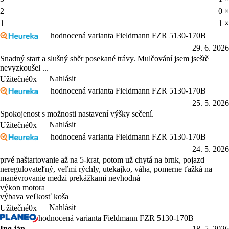
2
0 ×
1
1 ×
hodnocená varianta Fieldmann FZR 5130-170B
29. 6. 2026
Snadný start a slušný sběr posekané trávy. Mulčování jsem jseště
nevyzkoušel ...
Nahlásit
Užitečné
0x
hodnocená varianta Fieldmann FZR 5130-170B
25. 5. 2026
Spokojenost s možnosti nastavení výšky sečení.
Nahlásit
Užitečné
0x
hodnocená varianta Fieldmann FZR 5130-170B
24. 5. 2026
prvé naštartovanie až na 5-krat, potom už chytá na brnk, pojazd
neregulovateľný, veľmi rýchly, utekajko, váha, pomerne ťažká na
manévrovanie medzi prekážkami nevhodná
výkon motora
výbava veľkosť koša
Nahlásit
Užitečné
0x
hodnocená varianta Fieldmann FZR 5130-170B
Ing.ján
18. 5. 2026