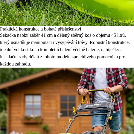
Praktická konstrukce a bohaté příslušenství
Sekačka nabízí záběr 41 cm a dělený sběrný koš o objemu 45 litrů,
který usnadňuje manipulaci i vysypávání trávy. Robustní konstrukce,
ideální velikost kol a kompletní balení včetně baterie, nabíječky a
instalační sady dělají z tohoto modelu spolehlivého pomocníka pro
každou zahradu.