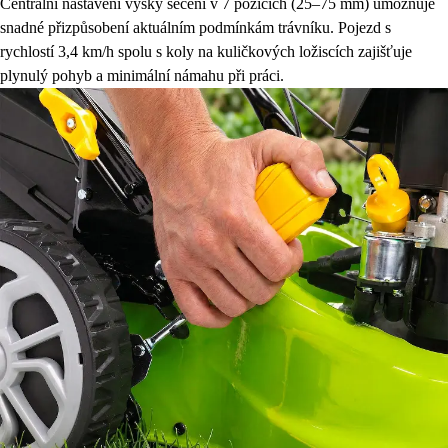
Centrální nastavení výšky sečení v 7 pozicích (25–75 mm) umožňuje
snadné přizpůsobení aktuálním podmínkám trávníku. Pojezd s
rychlostí 3,4 km/h spolu s koly na kuličkových ložiscích zajišťuje
plynulý pohyb a minimální námahu při práci.