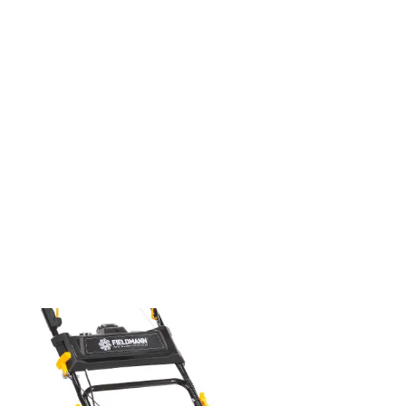
Vážení zákazníci, kvůli přechodu na nový skladový systém
dočasně pozastavujeme možnost odběru Vaší objednávky na
prodejnách Planeo. Objednávky můžete nadále vytvářet s
doručením na Vaši adresu nebo do boxu. Děkujeme za trpělivost a
věříme, že nám zachováte přízeň i nadále.
Vše pro zahradu
Sekačky na trávu
Benzínové sekačky
Benzínová sekačka s elektrickým startérem FZR 4115-LiBES
FZR 4115-LiBES
Benzínová sekačka s elektrickým startérem