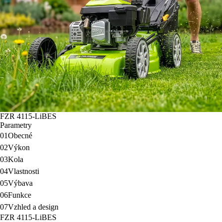
FZR 4115-LiBES
Parametry
01
Obecné
02
Výkon
03
Kola
04
Vlastnosti
05
Výbava
06
Funkce
07
Vzhled a design
FZR 4115-LiBES