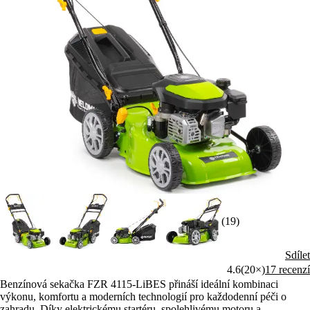
(19)
Sdílet
4.6
(20×)
17 recenzí
Benzínová sekačka FZR 4115-LiBES přináší ideální kombinaci
výkonu, komfortu a moderních technologií pro každodenní péči o
zahradu. Díky elektrickému startéru, spolehlivému motoru a