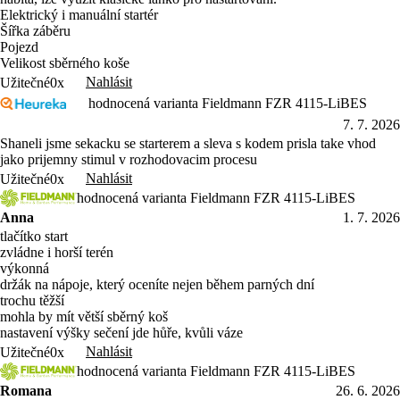
Elektrický i manuální startér
Šířka záběru
Pojezd
Velikost sběrného koše
Nahlásit
Užitečné
0x
hodnocená varianta Fieldmann FZR 4115-LiBES
7. 7. 2026
Shaneli jsme sekacku se starterem a sleva s kodem prisla take vhod
jako prijemny stimul v rozhodovacim procesu
Nahlásit
Užitečné
0x
hodnocená varianta Fieldmann FZR 4115-LiBES
Anna
1. 7. 2026
tlačítko start
zvládne i horší terén
výkonná
držák na nápoje, který oceníte nejen během parných dní
trochu těžší
mohla by mít větší sběrný koš
nastavení výšky sečení jde hůře, kvůli váze
Nahlásit
Užitečné
0x
hodnocená varianta Fieldmann FZR 4115-LiBES
Romana
26. 6. 2026