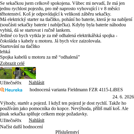
Se sekačkou jsem celkově spokojena. Vůbec mi nevadí, že má jen
jednu rychlost pojezdu, pro mě naprosto vyhovující i v 8 měsíci
těhotenství. Koš je odpovídající k velikosti záběru sekačky.
Má elektrický starter na tlačítko, pohání ho baterie, která je na nabíjení
(součásti sekačky baterie i nabíječka). Kdyby byla baterie náhodou
vybitá, dá se startovat i ručně lankem.
Jediné co bych vytkla je za mě odhalená elektrikářská spojka -
čokoláda s kabely u motoru. Já bych více zaizolovala.
Startování na tlačítko
lehká
Spojka kabelů u motoru za mě “odhalená”
Zobrazit celé
Nahlásit
Užitečné
0x
hodnocená varianta Fieldmann FZR 4115-LiBES
24. 6. 2026
Výhody, startér a pojezd. I když ten pojezd je dost rychlí. Takže ho
používám jako pomocníka do kopce. Nevýhoda, příliš malí koš. Ale
jinak sekačka splňuje celkem moje požadavky.
Nahlásit
Užitečné
0x
Načíst další hodnocení
Příslušenství