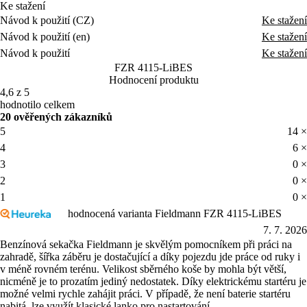
Ke stažení
Návod k použití (CZ)
Ke stažení
Návod k použití (en)
Ke stažení
Návod k použití
Ke stažení
FZR 4115-LiBES
Hodnocení produktu
4,6 z 5
hodnotilo celkem
20 ověřených zákazníků
5
14 ×
4
6 ×
3
0 ×
2
0 ×
1
0 ×
hodnocená varianta Fieldmann FZR 4115-LiBES
7. 7. 2026
Benzínová sekačka Fieldmann je skvělým pomocníkem při práci na
zahradě, šířka záběru je dostačující a díky pojezdu jde práce od ruky i
v méně rovném terénu. Velikost sběrného koše by mohla být větší,
nicméně je to prozatím jediný nedostatek. Díky elektrickému startéru je
možné velmi rychle zahájit práci. V případě, že není baterie startéru
nabitá, lze využít klasické lanko pro nastartování.