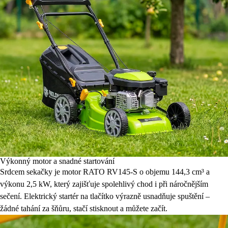
Výkonný motor a snadné startování
Srdcem sekačky je motor RATO RV145-S o objemu 144,3 cm³ a
výkonu 2,5 kW, který zajišťuje spolehlivý chod i při náročnějším
sečení. Elektrický startér na tlačítko výrazně usnadňuje spuštění –
žádné tahání za šňůru, stačí stisknout a můžete začít.