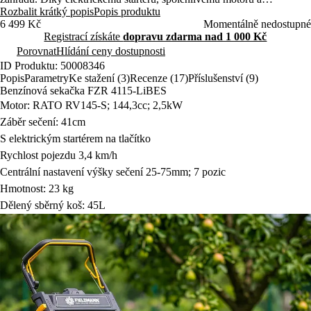
praktickým funkcím zvládnete sečení rychle, pohodlně a bez zbytečné
Rozbalit krátký popis
Popis produktu
námahy.
6 499 Kč
Momentálně nedostupné
Registrací získáte
dopravu zdarma nad 1 000 Kč
Porovnat
Hlídání ceny dostupnosti
ID Produktu: 50008346
Popis
Parametry
Ke stažení (3)
Recenze (17)
Příslušenství (9)
Benzínová sekačka FZR 4115-LiBES
Motor: RATO RV145-S; 144,3cc; 2,5kW
Záběr sečení: 41cm
S elektrickým startérem na tlačítko
Rychlost pojezdu 3,4 km/h
Centrální nastavení výšky sečení 25-75mm; 7 pozic
Hmotnost: 23 kg
Dělený sběrný koš: 45L