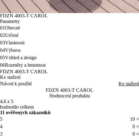
FDZN 4003-T CAROL
Parametry
01
Obecné
02
Určení
03
Vlastnosti
04
Výbava
05
Vzhled a design
06
Rozměry a hmotnost
FDZN 4003-T CAROL
Ke stažení
Návod k použití
Ke stažení
FDZN 4003-T CAROL
Hodnocení produktu
4,6 z 5
hodnotilo celkem
11 ověřených zákazníků
5
10 ×
4
0 ×
3
0 ×