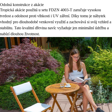
Odolná konstrukce z akácie
Tropická akácie použitá u setu FDZN 4003-T zaručuje vysokou
tvrdost a odolnost proti vlhkosti i UV záření. Díky tomu je nábytek
vhodný pro dlouhodobé venkovní využití a zachovává si svůj vzhled a
stabilitu. Tato kvalitní dřevina navíc vyžaduje jen minimální údržbu a
nabízí dlouhou životnost.