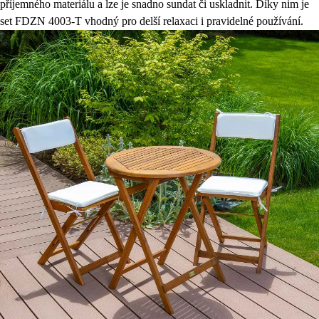
příjemného materiálu a lze je snadno sundat či uskladnit. Díky nim je
set FDZN 4003-T vhodný pro delší relaxaci i pravidelné používání.