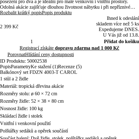
posezení pro dva a je ideální pro malé venkovní i vnitřní prostory.
Odolná akácie zajišťuje dlouhou životnost nábytku i při nepříznivém
počasí. Součástí balení jsou měkké polštářky, které zvyšují komfort a
Rozbalit krátký popis
Popis produktu
estetický dojem.
Ihned k odeslání
skladem více než 5 ks
2 399 Kč
Expedujeme DNES.
U Vás již od 13.8.
Přidat do košíku
Registrací získáte
dopravu zdarma nad 1 000 Kč
Porovnat
Hlídání ceny dostupnosti
ID Produktu: 50002538
Popis
Parametry
Ke stažení (1)
Recenze (5)
Balkónový set FDZN 4003-T CAROL
1 stůl a 2 židle
Materiál: tropická dřevina akácie
Rozměry stolu: ø 60 × 72 cm
Rozměry židle: 52 × 38 × 80 cm
Nosnost židle: 100 kg
Skládací židle i stolek
Vnitřní i venkovní použití
Polštářky sedáků a opěrek součástí
Součást balení: Dvě židle, stolek, polštářky sedáků a opěrek