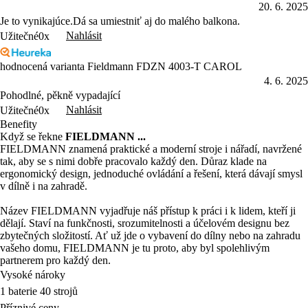
20. 6. 2025
Je to vynikajúce.Dá sa umiestniť aj do malého balkona.
Nahlásit
Užitečné
0x
hodnocená varianta Fieldmann FDZN 4003-T CAROL
4. 6. 2025
Pohodlné, pěkně vypadající
Nahlásit
Užitečné
0x
Benefity
Když se řekne
FIELDMANN ...
FIELDMANN znamená praktické a moderní stroje i nářadí, navržené
tak, aby se s nimi dobře pracovalo každý den. Důraz klade na
ergonomický design, jednoduché ovládání a řešení, která dávají smysl
v dílně i na zahradě.
Název FIELDMANN vyjadřuje náš přístup k práci i k lidem, kteří ji
dělají. Staví na funkčnosti, srozumitelnosti a účelovém designu bez
zbytečných složitostí. Ať už jde o vybavení do dílny nebo na zahradu
vašeho domu, FIELDMANN je tu proto, aby byl spolehlivým
partnerem pro každý den.
Vysoké nároky
1 baterie 40 strojů
Příznivé ceny