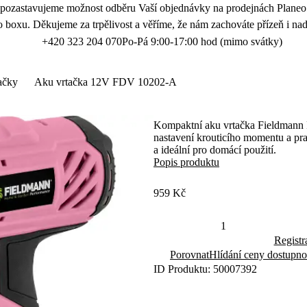
 pozastavujeme možnost odběru Vaší objednávky na prodejnách Planeo.
 boxu. Děkujeme za trpělivost a věříme, že nám zachováte přízeň i nad
+420 323 204 070
Po-Pá 9:00-17:00 hod (mimo svátky)
ačky
Aku vrtačka 12V FDV 10202-A
Kompaktní aku vrtačka Fieldmann 
nastavení krouticího momentu a pra
a ideální pro domácí použití.
Popis produktu
959 Kč
Registr
Porovnat
Hlídání ceny dostupno
ID Produktu: 50007392