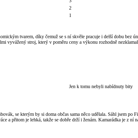
3
2
1
omickým tvarem, díky čemuž se s ní skvěle pracuje i delší dobu bez ú
velmi vyvážený stroj, který v poměru ceny a výkonu rozhodně nezklamal
Jen k tomu nebyli nabídnuty bity
oubovák, se kterým by si doma občas sama něco udělala. Sáhl jsem po
áce a přitom je lehká, takže se dobře drží i ženám. Kamarádka je z ní n