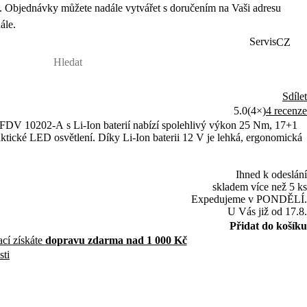
 Objednávky můžete nadále vytvářet s doručením na Vaši adresu
ále.
Servis
CZ
Sdílet
5.0
(4×)
4 recenze
FDV 10202-A s Li-Ion baterií nabízí spolehlivý výkon 25 Nm, 17+1
ktické LED osvětlení. Díky Li-Ion baterii 12 V je lehká, ergonomická
Ihned k odeslání
skladem více než 5 ks
Expedujeme v PONDĚLÍ.
U Vás již od 17.8.
Přidat do košíku
ací získáte
dopravu zdarma nad 1 000 Kč
sti