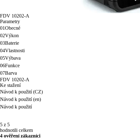
FDV 10202-A
Parametry
01
Obecné
02
Výkon
03
Baterie
04
Vlastnosti
05
Výbava
06
Funkce
07
Barva
FDV 10202-A
Ke stažení
Návod k použití (CZ)
Návod k použití (en)
Návod k použití
5 z 5
hodnotili celkem
4 ověření zákazníci