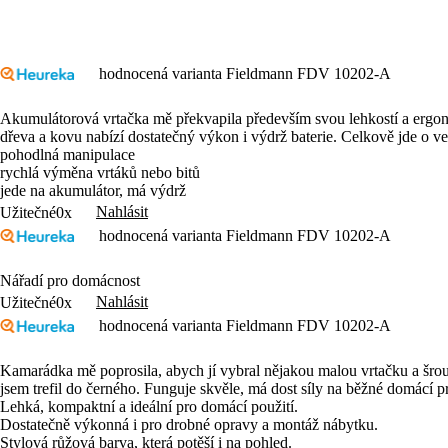
hodnocená varianta Fieldmann FDV 10202-A
Akumulátorová vrtačka mě překvapila především svou lehkostí a ergon
dřeva a kovu nabízí dostatečný výkon i výdrž baterie. Celkově jde o 
pohodlná manipulace
rychlá výměna vrtáků nebo bitů
jede na akumulátor, má výdrž
Nahlásit
Užitečné
0x
hodnocená varianta Fieldmann FDV 10202-A
Nářadí pro domácnost
Nahlásit
Užitečné
0x
hodnocená varianta Fieldmann FDV 10202-A
Kamarádka mě poprosila, abych jí vybral nějakou malou vrtačku a šr
jsem trefil do černého. Funguje skvěle, má dost síly na běžné domácí pr
Lehká, kompaktní a ideální pro domácí použití.
Dostatečně výkonná i pro drobné opravy a montáž nábytku.
Stylová růžová barva, která potěší i na pohled.