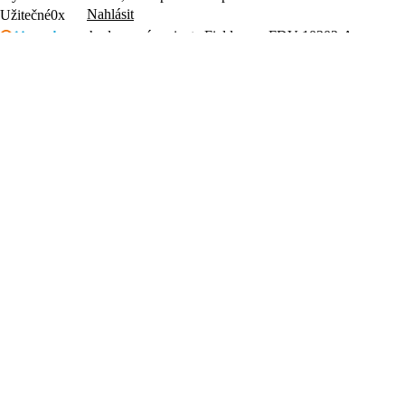
Nahlásit
Užitečné
0x
hodnocená varianta Fieldmann FDV 10202-A
Vše O.K
Nahlásit
Užitečné
0x
Originální příslušenství
4.65
(3×)
FDV 90201 12V akumulátor
Akumulátor