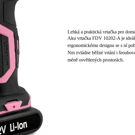
Lehká a praktická vrtačka pro dom
Aku vrtačka FDV 10202-A je ideáln
ergonomickému designu se s ní poh
Nm zvládne běžné vrtání i šroubován
méně osvětlených prostorách.