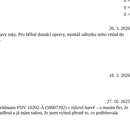
0 ×
0 ×
0 ×
26. 3. 2026
navy ruky. Pro běžné domácí opravy, montáž nábytku nebo vrtání do
.
18. 3. 2026
27. 10. 2025
 Fieldmann FDV 10202-A (50007392) v růžové barvě – a musím říct, že
adšená a já mám radost, že jsem vybral přesně to, co potřebovala.