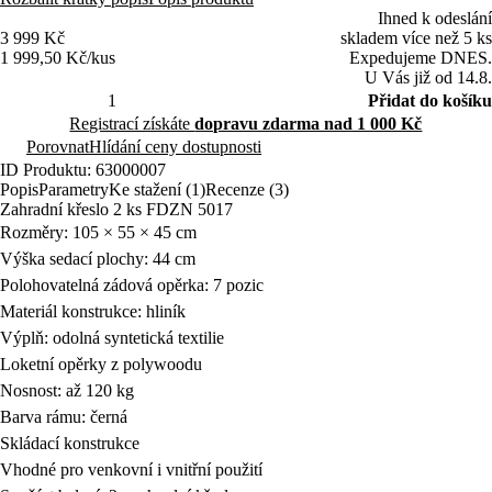
Ihned k odeslání
3 999 Kč
skladem více než 5 ks
1 999,50 Kč/kus
Expedujeme DNES.
U Vás již od 14.8.
Přidat do košíku
Registrací získáte
dopravu zdarma nad 1 000 Kč
Porovnat
Hlídání ceny dostupnosti
ID Produktu: 63000007
Popis
Parametry
Ke stažení (1)
Recenze (3)
Zahradní křeslo 2 ks FDZN 5017
Rozměry: 105 × 55 × 45 cm
Výška sedací plochy: 44 cm
Polohovatelná zádová opěrka: 7 pozic
Materiál konstrukce: hliník
Výplň: odolná syntetická textilie
Loketní opěrky z polywoodu
Nosnost: až 120 kg
Barva rámu: černá
Skládací konstrukce
Vhodné pro venkovní i vnitřní použití