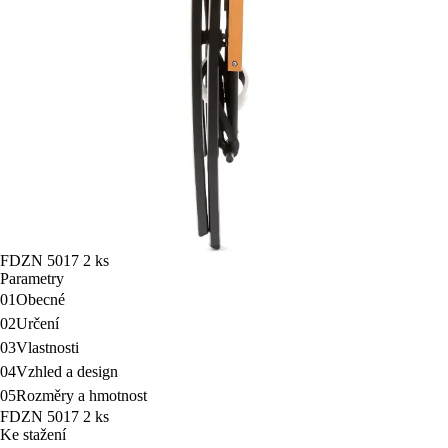
FDZN 5017 2 ks
Parametry
01
Obecné
02
Určení
03
Vlastnosti
04
Vzhled a design
05
Rozměry a hmotnost
FDZN 5017 2 ks
Ke stažení