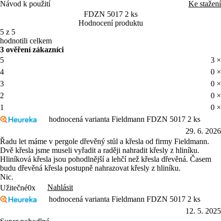
Návod k použití
Ke stažení
FDZN 5017 2 ks
Hodnocení produktu
5 z 5
hodnotili celkem
3 ověření zákazníci
5
3 ×
4
0 ×
3
0 ×
2
0 ×
1
0 ×
hodnocená varianta Fieldmann FDZN 5017 2 ks
29. 6. 2026
Řadu let máme v pergole dřevěný stůl a křesla od firmy Fieldmann.
Dvě křesla jsme museli vyřadit a raději nahradit křesly z hliníku.
Hliníková křesla jsou pohodlnější a lehčí než křesla dřevěná. Časem
budu dřevěná křesla postupně nahrazovat křesly z hliníku.
Nic.
Nahlásit
Užitečné
0x
hodnocená varianta Fieldmann FDZN 5017 2 ks
12. 5. 2025