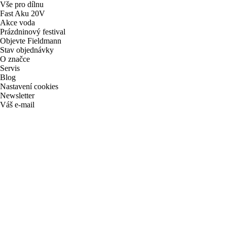
Vše pro dílnu
Fast Aku 20V
Akce voda
Prázdninový festival
Objevte Fieldmann
Stav objednávky
O značce
Servis
Blog
Nastavení cookies
Newsletter
Váš e-mail
Přihlásit
Přihlášením k odběru obchodních sdělení souhlasím
se
zpracováním osobních údajů
CZ
Kontakt
O značce
Katalog 2026
Obchodní podmínky
Zpracování osobních údajů