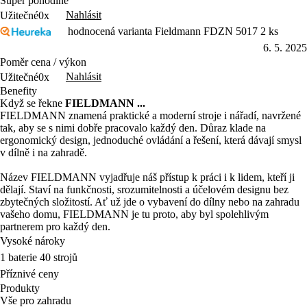
Super pohodlné
Nahlásit
Užitečné
0x
hodnocená varianta Fieldmann FDZN 5017 2 ks
6. 5. 2025
Poměr cena / výkon
Nahlásit
Užitečné
0x
Benefity
Když se řekne
FIELDMANN ...
FIELDMANN znamená praktické a moderní stroje i nářadí, navržené
tak, aby se s nimi dobře pracovalo každý den. Důraz klade na
ergonomický design, jednoduché ovládání a řešení, která dávají smysl
v dílně i na zahradě.
Název FIELDMANN vyjadřuje náš přístup k práci i k lidem, kteří ji
dělají. Staví na funkčnosti, srozumitelnosti a účelovém designu bez
zbytečných složitostí. Ať už jde o vybavení do dílny nebo na zahradu
vašeho domu, FIELDMANN je tu proto, aby byl spolehlivým
partnerem pro každý den.
Vysoké nároky
1 baterie 40 strojů
Příznivé ceny
Produkty
Vše pro zahradu