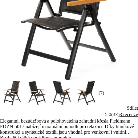
(7)
Sdílet
5.0
(3×)
3 recenze
Elegantní, bezúdržbová a polohovatelná zahradní křesla Fieldmann
FDZN 5017 nabízejí maximální pohodlí pro relaxaci. Díky hliníkové
konstrukci a syntetické textilii jsou vhodná pro venkovní i vnitřní
použití. Nastavitelná opěrka umožňuje výběr ze 7 poloh.
Rozbalit krátký popis
Popis produktu