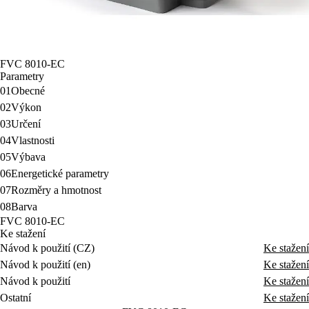
FVC 8010-EC
Parametry
01
Obecné
02
Výkon
03
Určení
04
Vlastnosti
05
Výbava
06
Energetické parametry
07
Rozměry a hmotnost
08
Barva
FVC 8010-EC
Ke stažení
Návod k použití (CZ)
Ke stažení
Návod k použití (en)
Ke stažení
Návod k použití
Ke stažení
Ostatní
Ke stažení