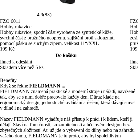
4.9
(8×)
FZO 6011
FZO
Hobby rukavice
Hob
Hobby rukavice, spodní část vyrobena ze syntetické kůže,
Hobb
svrchní část z pružného neoprenu, zajištění proti sklouznutí
zesí
pomocí pásku se suchým zipem, velikost 11“/XXL
pru
199 Kč
199
Do košíku
Ihned k odeslání
Ihne
Skladem více než 5 ks.
Skl
Benefity
Když se řekne
FIELDMANN ...
FIELDMANN znamená praktické a moderní stroje i nářadí, navržené
tak, aby se s nimi dobře pracovalo každý den. Důraz klade na
ergonomický design, jednoduché ovládání a řešení, která dávají smysl
v dílně i na zahradě.
Název FIELDMANN vyjadřuje náš přístup k práci i k lidem, kteří ji
dělají. Staví na funkčnosti, srozumitelnosti a účelovém designu bez
zbytečných složitostí. Ať už jde o vybavení do dílny nebo na zahradu
vašeho domu, FIELDMANN je tu proto, aby byl spolehlivým