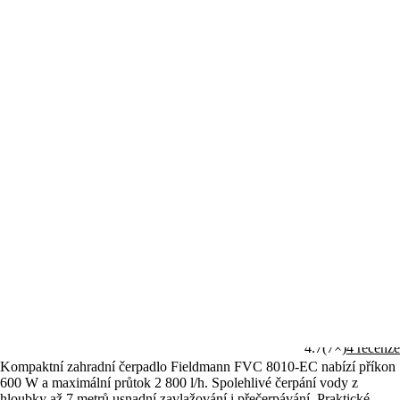
(7)
Sdílet
4.7
(7×)
4 recenze
Kompaktní zahradní čerpadlo Fieldmann FVC 8010-EC nabízí příkon
600 W a maximální průtok 2 800 l/h. Spolehlivé čerpání vody z
hloubky až 7 metrů usnadní zavlažování i přečerpávání. Praktické