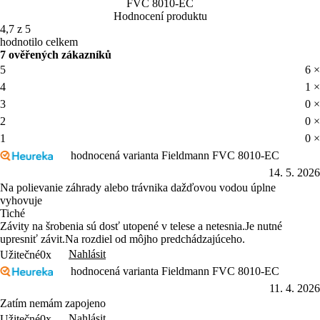
FVC 8010-EC
Hodnocení produktu
4,7 z 5
hodnotilo celkem
7 ověřených zákazníků
5
6 ×
4
1 ×
3
0 ×
2
0 ×
1
0 ×
hodnocená varianta Fieldmann FVC 8010-EC
14. 5. 2026
Na polievanie záhrady alebo trávnika dažďovou vodou úplne
vyhovuje
Tiché
Závity na šrobenia sú dosť utopené v telese a netesnia.Je nutné
upresniť závit.Na rozdiel od môjho predchádzajúceho.
Nahlásit
Užitečné
0x
hodnocená varianta Fieldmann FVC 8010-EC
11. 4. 2026
Zatím nemám zapojeno
Nahlásit
Užitečné
0x