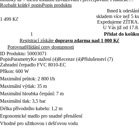
ergonomické madlo zajišťuje snadnou manipulaci.
Rozbalit krátký popis
Popis produktu
Ihned k odeslání
skladem více než 5 ks
1 499 Kč
Expedujeme ZÍTRA.
U Vás již od 17.8.
Přidat do košíku
Registrací získáte
dopravu zdarma nad 1 000 Kč
Porovnat
Hlídání ceny dostupnosti
ID Produktu: 50003071
Popis
Parametry
Ke stažení (4)
Recenze (4)
Příslušenství (7)
Zahradní čerpadlo FVC 8010-EC
Příkon: 600 W
Maximální průtok: 2 800 l/h
Maximální výtlak: 35 m
Maximální hloubka čerpání: 7 m
Maximální tlak: 3,5 bar
Délka přívodního kabelu: 1,2 m
Ergonomické madlo pro snadné přenášení
Vhodné pro užitkovou i dešťovou vodu